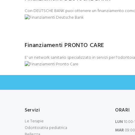
Con DEUTSCHE BANK puoi ottenere un finanziamento comodo
Finanziamenti PRONTO CARE
E' un network sanitario specializzato in servizi per l'odontoi
Servizi
ORARI
Le Terapie
LUN
10.00-
Odontoiatria pediatrica
MAR
09:00-
Bellezza