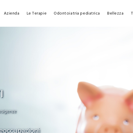
Azienda
Le Terapie
Odontoiatria pediatrica
Bellezza
T
I
esigenze
reoccupazioni