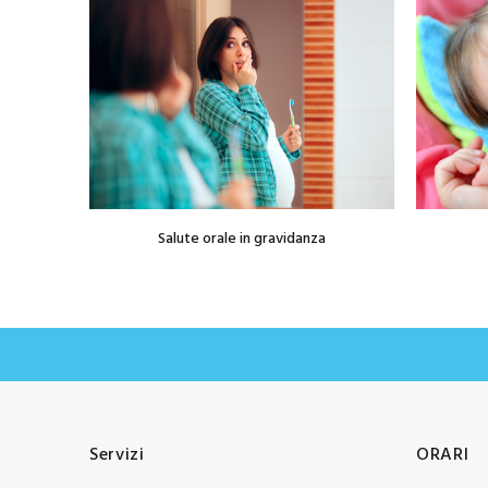
re e
Salute orale in gravidanza
Servizi
ORARI