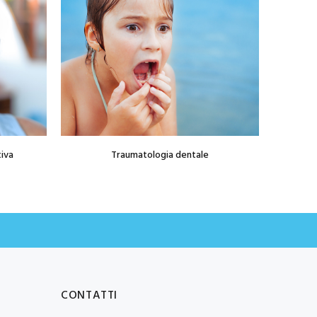
tiva
Traumatologia dentale
Ter
CONTATTI