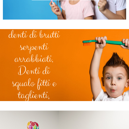
appuntiti e
avvelenati,
denti di brutti
serpenti
arrabbiati.
Denti di
squalo fitti e
taglienti,
zanne d'avorio
di enormi