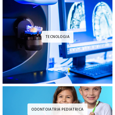
Filastrocca
dei denti
TECNOLOGIA
Denti robusti
di bravi
castori,
grandi e
potenti come
trattori.
Denti
ODONTOIATRIA PEDIATRICA